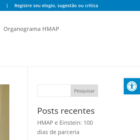
|
Registre seu elogio, sugestão ou crítica
Organograma HMAP
Abrir 
Posts recentes
HMAP e Einstein: 100
dias de parceria