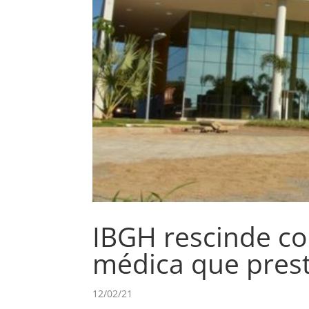
IBGH rescinde c
médica que pres
12/02/21