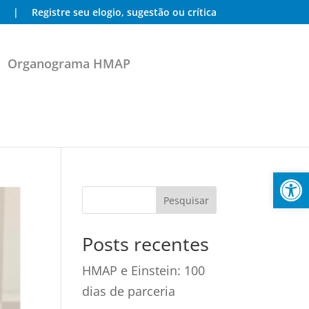
|
Registre seu elogio, sugestão ou crítica
Organograma HMAP
Abrir 
Posts recentes
HMAP e Einstein: 100
dias de parceria