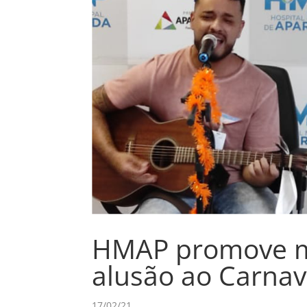
HMAP promove m
alusão ao Carnav
17/02/21