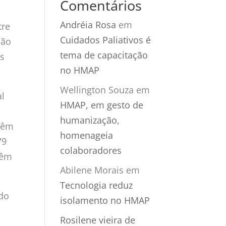
Comentários
Andréia Rosa
em
tre
Cuidados Paliativos é
ção
tema de capacitação
ás
no HMAP
Wellington Souza
em
al
HMAP, em gesto de
humanização,
 têm
homenageia
79
colaboradores
têm
Abilene Morais
em
Tecnologia reduz
do
isolamento no HMAP
Rosilene vieira de