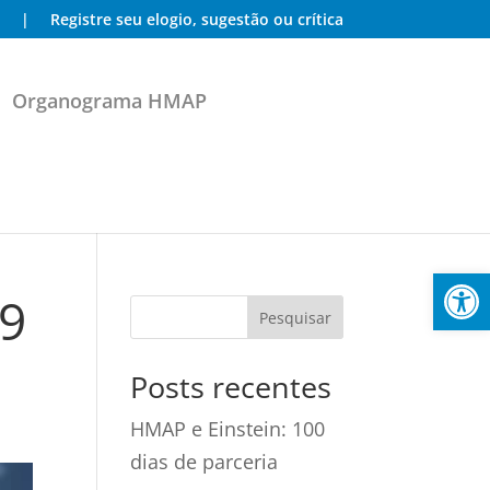
|
Registre seu elogio, sugestão ou crítica
Organograma HMAP
Abrir 
19
Posts recentes
HMAP e Einstein: 100
dias de parceria