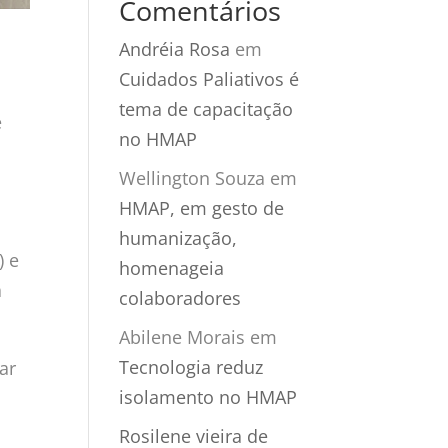
Comentários
Andréia Rosa
em
Cuidados Paliativos é
tema de capacitação
e
no HMAP
Wellington Souza
em
HMAP, em gesto de
humanização,
) e
homenageia
a
colaboradores
Abilene Morais
em
Tecnologia reduz
ar
isolamento no HMAP
Rosilene vieira de