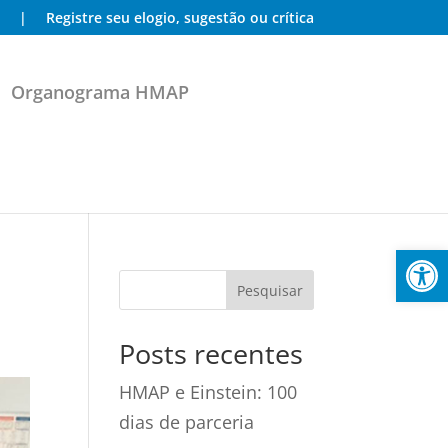
|
Registre seu elogio, sugestão ou crítica
Organograma HMAP
Abrir 
Posts recentes
HMAP e Einstein: 100
dias de parceria