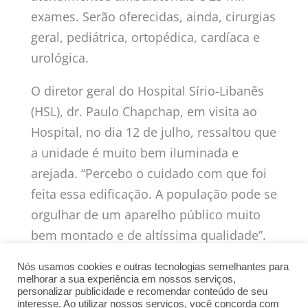
exames. Serão oferecidas, ainda, cirurgias
geral, pediátrica, ortopédica, cardíaca e
urológica.
O diretor geral do Hospital Sírio-Libanês
(HSL), dr. Paulo Chapchap, em visita ao
Hospital, no dia 12 de julho, ressaltou que
a unidade é muito bem iluminada e
arejada. “Percebo o cuidado com que foi
feita essa edificação. A população pode se
orgulhar de um aparelho público muito
bem montado e de altíssima qualidade”.
Acompanhado pelo prefeito Gustavo
Nós usamos cookies e outras tecnologias semelhantes para
Mendanha, o médico assinou um
melhorar a sua experiência em nossos serviços,
personalizar publicidade e recomendar conteúdo de seu
convênio de gestão por resultados.
interesse. Ao utilizar nossos serviços, você concorda com