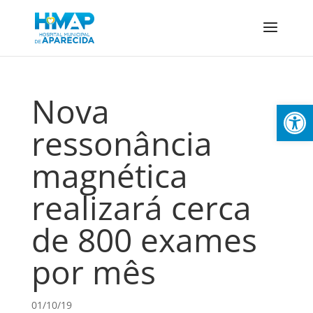
Nova
Abrir 
ressonância
magnética
realizará cerca
de 800 exames
por mês
01/10/19