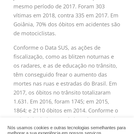
mesmo período de 2017. Foram 303
vítimas em 2018, contra 335 em 2017. Em
Goiânia, 70% dos óbitos em acidentes são
de motociclistas.
Conforme o Data SUS, as ações de
fiscalização, como as blitzen noturnas e
os radares, e as de educação no trânsito,
têm conseguido frear o aumento das
mortes nas ruas e estradas do Brasil. Em
2017, os óbitos no trânsito totalizaram
1.631. Em 2016, foram 1745; em 2015,
1864; e 2110 óbitos em 2014. Conforme o
painel de dados estatísticos da Secretaria
da Segurança Pública do Estado de Goiás
Nós usamos cookies e outras tecnologias semelhantes para
melhorar a sua experiência em nossos serviços,